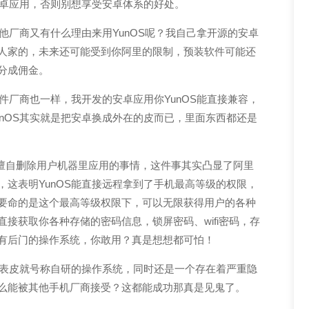
安卓应用，否则别想享受安卓体系的好处。
他厂商又有什么理由来用YunOS呢？我自己拿开源的安卓
人家的，未来还可能受到你阿里的限制，预装软件可能还
分成佣金。
件厂商也一样，我开发的安卓应用你YunOS能直接兼容，
nOS其实就是把安卓换成外在的皮而已，里面东西都还是
OS擅自删除用户机器里应用的事情，这件事其实凸显了阿里
这表明YunOS能直接远程拿到了手机最高等级的权限，
要命的是这个最高等级权限下，可以无限获得用户的各种
接获取你各种存储的密码信息，锁屏密码、wifi密码，存
有后门的操作系统，你敢用？真是想想都可怕！
下表皮就号称自研的操作系统，同时还是一个存在着严重隐
么能被其他手机厂商接受？这都能成功那真是见鬼了。