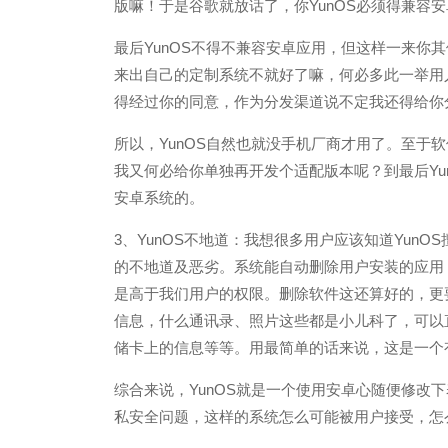
版嘛！于是谷歌就放话了，你YunOS必须得兼容
最后YunOS不得不兼容安卓应用，但这样一来你其
来出自己的定制系统不就好了嘛，何必多此一举用
得经过你的同意，作为分发渠道说不定我还得给你
所以，YunOS自然也就没手机厂商才用了。至于软
我又何必给你单独再开发个适配版本呢？到最后Yu
安卓系统的。
3、YunOS不地道：我想很多用户应该知道Yun
的不地道及恶劣。系统能自动删除用户安装的应用，
是高于我们用户的权限。删除软件这还算好的，更
信息，什么通讯录、照片这些都是小儿科了，可以直
储卡上的信息等等。用最简单的话来说，这是一个
综合来说，YunOS就是一个使用安卓心随便修改
私安全问题，这样的系统怎么可能被用户接受，怎