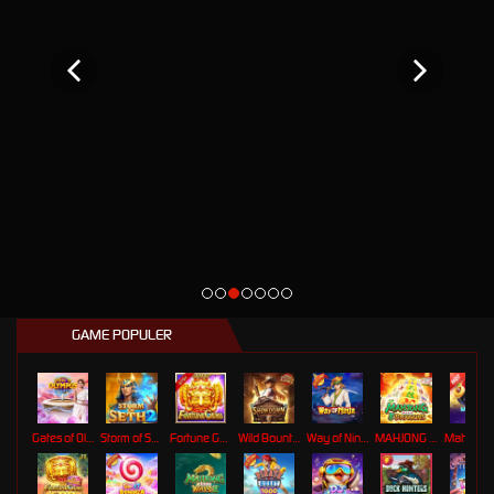
GAME POPULER
Gates of Olympus Roulette
Storm of Seth 2
Fortune Gems
Wild Bounty Showdown
Way of Ninja
MAHJONG 5 DRAGONS
Mahj